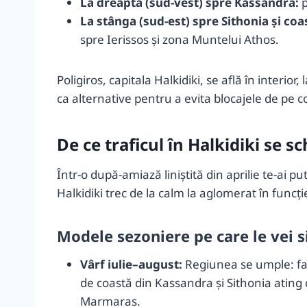
La dreapta (sud-vest) spre Kassandra:
p
La stânga (sud-est) spre Sithonia și coa
spre Ierissos și zona Muntelui Athos.
Poligiros, capitala Halkidiki, se află în interi
ca alternative pentru a evita blocajele de pe c
De ce traficul în Halkidiki se 
Într-o după-amiază liniștită din aprilie te-ai pu
Halkidiki trec de la calm la aglomerat în funcț
Modele sezoniere pe care le vei 
Vârf iulie–august:
Regiunea se umple: fami
de coastă din Kassandra și Sithonia ating
Marmaras.