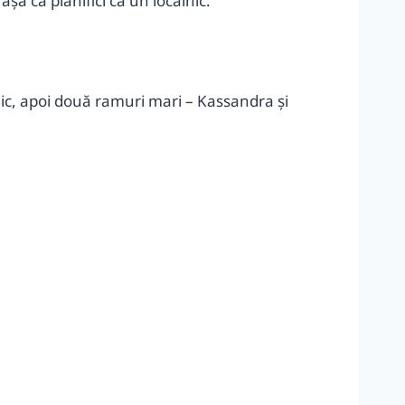
așa că planifici ca un localnic.
nic, apoi două ramuri mari – Kassandra și