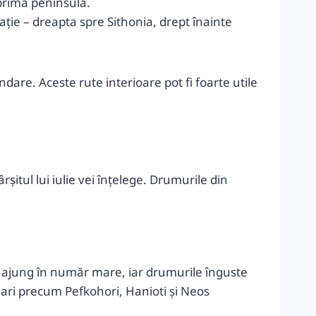
 prima peninsulă.
ație – dreapta spre Sithonia, drept înainte
ndare. Aceste rute interioare pot fi foarte utile
rșitul lui iulie vei înțelege. Drumurile din
ali ajung în număr mare, iar drumurile înguste
mari precum Pefkohori, Hanioti și Neos