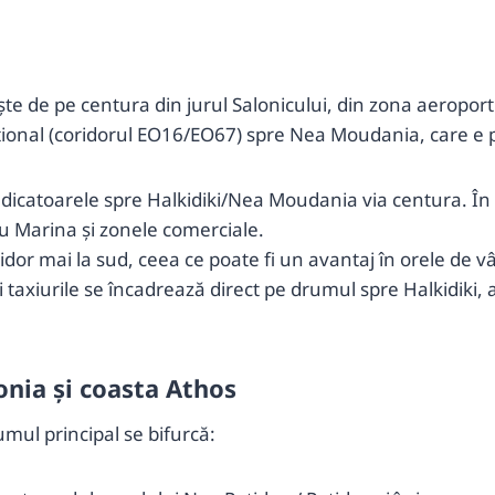
ște de pe centura din jurul Salonicului, din zona aeropor
Național (coridorul EO16/EO67) spre Nea Moudania, care e 
icatoarele spre Halkidiki/Nea Moudania via centura. În t
ou Marina și zonele comerciale.
ridor mai la sud, ceea ce poate fi un avantaj în orele de 
taxiurile se încadrează direct pe drumul spre Halkidiki, astf
onia și coasta Athos
mul principal se bifurcă: