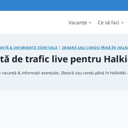
Vacanțe
Ce să faci
ANȚĂ & INFORMAȚII ESENȚIALE
|
ZBOARĂ SAU CONDU PÂNĂ ÎN HALKI
tă de trafic live pentru Halki
e vacanță & informații esențiale
,
Zboară sau condu până în Halkidiki 