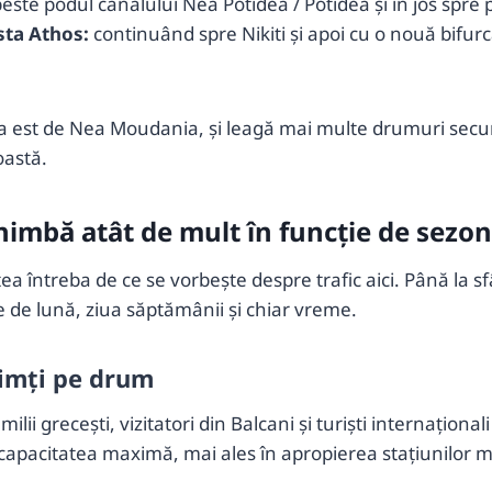
este podul canalului Nea Potidea / Potidea și în jos spre
sta Athos:
continuând spre Nikiti și apoi cu o nouă bifurc
or, la est de Nea Moudania, și leagă mai multe drumuri secu
oastă.
schimbă atât de mult în funcție de sezon
tea întreba de ce se vorbește despre trafic aici. Până la sfâ
ie de lună, ziua săptămânii și chiar vreme.
simți pe drum
lii grecești, vizitatori din Balcani și turiști internațion
 capacitatea maximă, mai ales în apropierea stațiunilor 