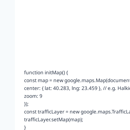
function initMap() {
const map = new google.maps.Map(document.
center: { lat: 40.283, lng: 23.459 }, // e.g. Halk
zoom: 9
});
const trafficLayer = new google.maps.TrafficLa
trafficLayer.setMap(map);
}