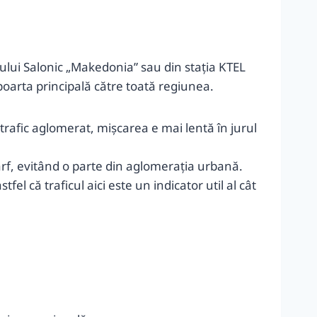
tului Salonic „Makedonia” sau din stația KTEL
poarta principală către toată regiunea.
rafic aglomerat, mișcarea e mai lentă în jurul
vârf, evitând o parte din aglomerația urbană.
el că traficul aici este un indicator util al cât