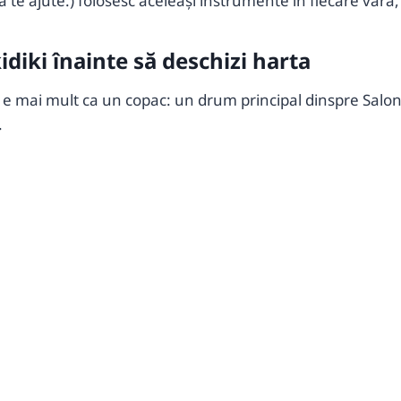
ă te ajute.) folosesc aceleași instrumente în fiecare vară, 
idiki înainte să deschizi harta
ri e mai mult ca un copac: un drum principal dinspre Salo
.