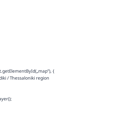
getElementById(„map”), {
idiki / Thessaloniki region
yer();