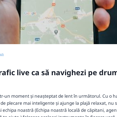
ash
afic live ca să navighezi pe drum
r-un moment și neașteptat de lent în următorul. Cu o hart
e plecare mai inteligente și ajunge la plajă relaxat, nu st
 echipa noastră (Echipa noastră locală de căpitani, agenți