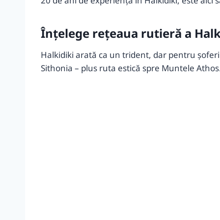
20 de ani de experiență în Halkidiki, este aici s
Înțelege rețeaua rutieră a Halk
Halkidiki arată ca un trident, dar pentru şofe
Sithonia – plus ruta estică spre Muntele Athos