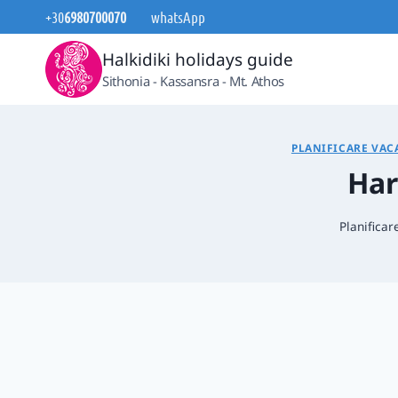
Skip
+30
6980700070
whatsApp
to
Halkidiki holidays guide
content
Sithonia - Kassansra - Mt. Athos
PLANIFICARE VAC
Har
Planificar