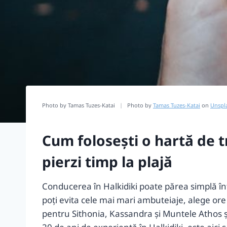
Photo by Tamas Tuzes-Katai
|
Photo by
Tamas Tuzes-Katai
on
Unspl
Cum folosești o hartă de tr
pierzi timp la plajă
Conducerea în Halkidiki poate părea simplă înt
poți evita cele mai mari ambuteiaje, alege ore d
pentru Sithonia, Kassandra și Muntele Athos și