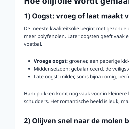
Hoe olijfolie wordt gemaak
1) Oogst: vroeg of laat maakt v
De meeste kwaliteitsolie begint met gezonde
meer polyfenolen. Later oogsten geeft vaak ee
voetbal.
Vroege oogst
: groener, een peperige kick
Middenseizoen: gebalanceerd, de veiligst
Late oogst: milder, soms bijna romig, perf
Handplukken komt nog vaak voor in kleiner
schudders. Het romantische beeld is leuk, maa
2) Olijven snel naar de molen