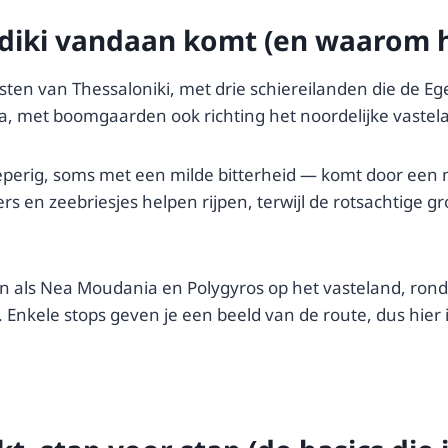
kidiki vandaan komt (en waarom 
oosten van Thessaloniki, met drie schiereilanden die de E
ia, met boomgaarden ook richting het noordelijke vastel
 peperig, soms met een milde bitterheid — komt door een
s en zeebriesjes helpen rijpen, terwijl de rotsachtige
sen als Nea Moudania en Polygyros op het vasteland, rond
nkele stops geven je een beeld van de route, dus hier is