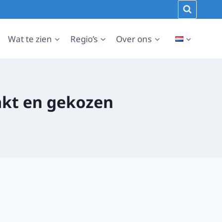
Wat te zien
Regio’s
Over ons
aakt en gekozen