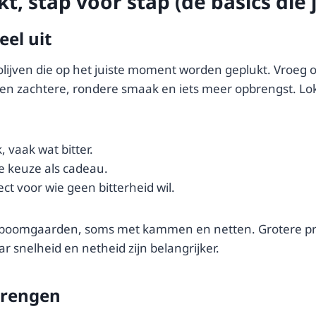
t, stap voor stap (de basics die
eel uit
 olijven die op het juiste moment worden geplukt. Vroe
n zachtere, rondere smaak en iets meer opbrengst. Lokale 
, vaak wat bitter.
e keuze als cadeau.
ect voor wie geen bitterheid wil.
e boomgaarden, soms met kammen en netten. Grotere 
r snelheid en netheid zijn belangrijker.
 brengen