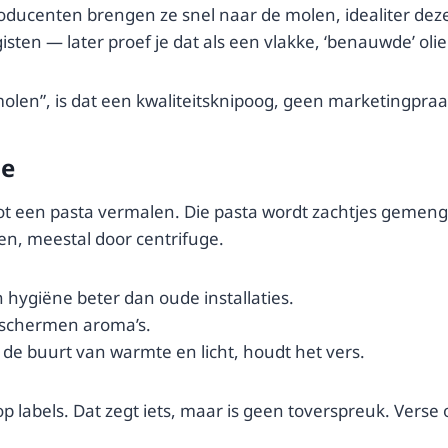
e producenten brengen ze snel naar de molen, idealiter deze
ten — later proef je dat als een vlakke, ‘benauwde’ olie
olen”, is dat een kwaliteitsknipoog, geen marketingpraa
ie
t een pasta vermalen. Die pasta wordt zachtjes gemengd
n, meestal door centrifuge.
ygiëne beter dan oude installaties.
eschermen aroma’s.
t de buurt van warmte en licht, houdt het vers.
” op labels. Dat zegt iets, maar is geen toverspreuk. Vers