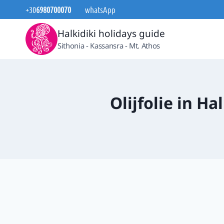
Doorgaan
+30
6980700070
whatsApp
naar
Halkidiki holidays guide
inhoud
Sithonia - Kassansra - Mt. Athos
Olijfolie in H