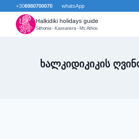
Skip
+30
6980700070
whatsApp
to
content
Halkidiki holidays guide
Sithonia - Kassansra - Mt. Athos
ხალკიდიკიკის ღვინ