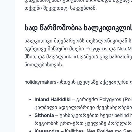
დაგეხმარებათ გაიცნოთ ძირითადი ადგილობ
თქვენი შეკვეთილ საკვებთან.
სად წარმოშობია ხალკიდიკლის
ხალკიდიკი მდებარეობს თესალონიკიდან სამხ
აგრეთვე შინაური მთები Polygyros და Nea 
მზით და მაღალ inland-ღამეთა ცივ ხასიათ
წითლებისთვის.
holidaymakers-ისთვის ყველაზე აქტუალური 
Inland Halkidiki
– გარშემო Polygyros (P
ცნობილი ადგილობრივი მევენახეობები
Sithonia
– განსაკუთრებით ხევים behind Neos Marmaras-სა და Agios Nikolaos-ის გარშემო, სადაც vineyard-ები სანაპირო ხედებით და
რეგიონის ერთ-ერთ ყველაზე პოპულარუ
Kassandra
– Kallithea, Nea Potidea და S