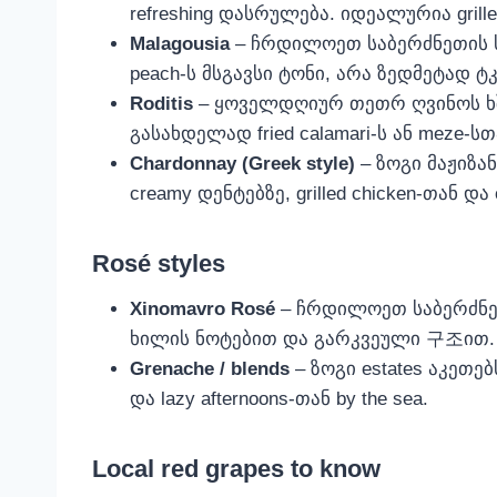
refreshing დასრულება. იდეალურია grilled
Malagousia
– ჩრდილოეთ საბერძნეთის ს
peach‑ს მსგავსი ტონი, არა ზედმეტად ტკბ
Roditis
– ყოველდღიურ თეთრ ღვინოს ხშირ
გასახდელად fried calamari‑ს ან meze‑სთ
Chardonnay (Greek style)
– ზოგი მაჟიზა
creamy დენტებზე, grilled chicken‑თან და 
Rosé styles
Xinomavro Rosé
– ჩრდილოეთ საბერძნეთ
ხილის ნოტებით და გარკვეული 구조ით. ძალი
Grenache / blends
– ზოგი estates აკეთე
და lazy afternoons-თან by the sea.
Local red grapes to know