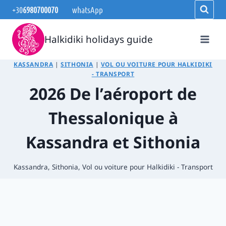
Aller
+30
6980700070
whatsApp
au
contenu
Halkidiki holidays guide
KASSANDRA
|
SITHONIA
|
VOL OU VOITURE POUR HALKIDIKI
- TRANSPORT
2026 De l’aéroport de
Thessalonique à
Kassandra et Sithonia
Kassandra
,
Sithonia
,
Vol ou voiture pour Halkidiki - Transport