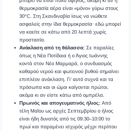
μπορεί να είναι πολύ υψηλός, ακόμη κι αν η
θερμοκρασία αέρα είναι «μόνο» γύρω στους
30°C. Στη Σκανδιναβία ίσως να νιώθετε
ασφαλείς στην ίδια θερμοκρασία· εδώ μπορεί
να καείτε σε κάτω από 20 λεπτά χωρίς
προστασία.
Ανάκλαση από τη θάλασσα:
Σε παραλίες
όπως η Νέα Ποτίδαια ή ο Άγιος Ιωάννης
κοντά στον Νέο Μαρμαρά, ο συνδυασμός
καθαρού νερού και φωτεινού βυθού σημαίνει
επιπλέον ανάκλαση. Γι’ αυτό συχνά και τα
πρόσωπα και οι ώμοι καίγονται πρώτοι,
ακόμα κι αν είστε κάτω από ομπρέλα.
Πρωινός και απογευματινός ήλιος:
Από
τέλη Μαΐου ως αρχές Σεπτεμβρίου ο ήλιος
είναι ήδη δυνατός από τις 09:30–10:00 το
πρωί και παραμένει ισχυρός μέχρι περίπου