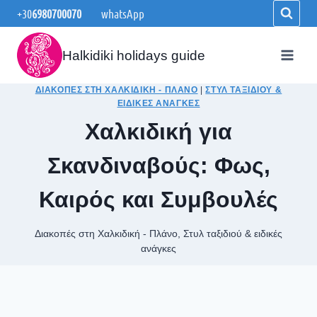
Skip
+30
6980700070
whatsApp
to
content
Halkidiki holidays guide
ΔΙΑΚΟΠΈΣ ΣΤΗ ΧΑΛΚΙΔΙΚΉ - ΠΛΆΝΟ
|
ΣΤΥΛ ΤΑΞΙΔΙΟΎ &
ΕΙΔΙΚΈΣ ΑΝΆΓΚΕΣ
Χαλκιδική για
Σκανδιναβούς: Φως,
Καιρός και Συμβουλές
Διακοπές στη Χαλκιδική - Πλάνο
,
Στυλ ταξιδιού & ειδικές
ανάγκες