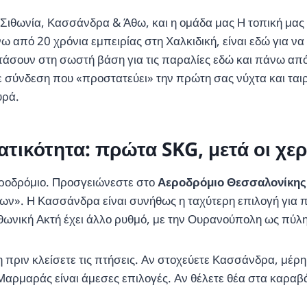
ια Σιθωνία, Κασσάνδρα & Άθω, και η ομάδα μας Η τοπική μας
 από 20 χρόνια εμπειρίας στη Χαλκιδική, είναι εδώ για να 
άσουν στη σωστή βάση για τις παραλίες εδώ και πάνω από 
ε σύνδεση που «προστατεύει» την πρώτη σας νύχτα και ται
υρά.
τικότητα: πρώτα SKG, μετά οι χε
αεροδρόμιο. Προσγειώνεστε στο
Αεροδρόμιο Θεσσαλονίκης
ων». Η Κασσάνδρα είναι συνήθως η ταχύτερη επιλογή για 
θωνική Ακτή έχει άλλο ρυθμό, με την Ουρανούπολη ως πύλη 
πριν κλείσετε τις πτήσεις. Αν στοχεύετε Κασσάνδρα, μέρη 
 Μαρμαράς είναι άμεσες επιλογές. Αν θέλετε θέα στα καραβά