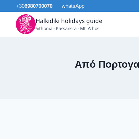
Skip
+30
6980700070
whatsApp
to
Halkidiki holidays guide
content
Sithonia - Kassansra - Mt. Athos
Από Πορτογαλ