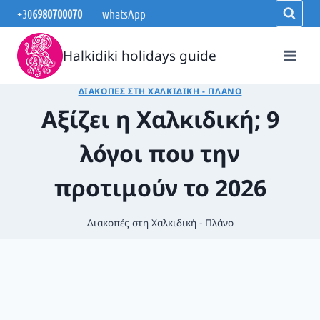
Skip
+30
6980700070
whatsApp
to
content
Halkidiki holidays guide
ΔΙΑΚΟΠΈΣ ΣΤΗ ΧΑΛΚΙΔΙΚΉ - ΠΛΆΝΟ
Αξίζει η Χαλκιδική; 9
λόγοι που την
προτιμούν το 2026
Διακοπές στη Χαλκιδική - Πλάνο